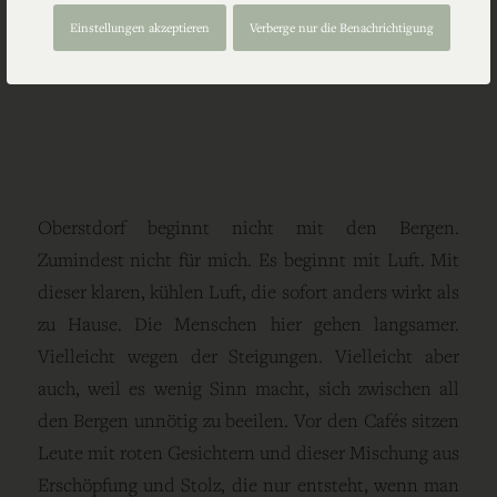
FOTOS
Einstellungen akzeptieren
Verberge nur die Benachrichtigung
OBERSTDORF.
Oberstdorf beginnt nicht mit den Bergen.
Zumindest nicht für mich. Es beginnt mit Luft. Mit
dieser klaren, kühlen Luft, die sofort anders wirkt als
zu Hause. Die Menschen hier gehen langsamer.
Vielleicht wegen der Steigungen. Vielleicht aber
auch, weil es wenig Sinn macht, sich zwischen all
den Bergen unnötig zu beeilen. Vor den Cafés sitzen
Leute mit roten Gesichtern und dieser Mischung aus
Erschöpfung und Stolz, die nur entsteht, wenn man