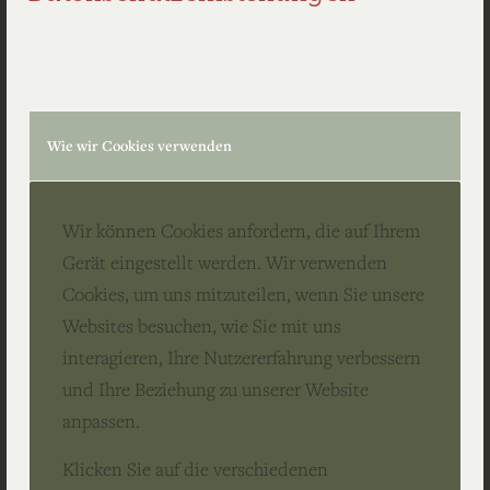
Die Breitachklamm habe ich an diesem Tag nicht
gesehen. Und trotzdem war der Tag grandios.
Wie wir Cookies verwenden
Wir können Cookies anfordern, die auf Ihrem
Gerät eingestellt werden. Wir verwenden
Cookies, um uns mitzuteilen, wenn Sie unsere
Websites besuchen, wie Sie mit uns
interagieren, Ihre Nutzererfahrung verbessern
und Ihre Beziehung zu unserer Website
anpassen.
Klicken Sie auf die verschiedenen