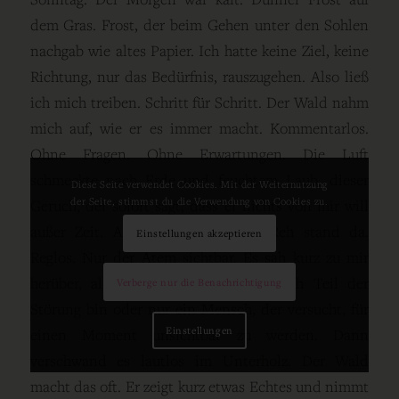
dem Gras. Frost, der beim Gehen unter den Sohlen
nachgab wie altes Papier. Ich hatte keine Ziel, keine
Richtung, nur das Bedürfnis, rauszugehen. Also ließ
ich mich treiben. Schritt für Schritt. Der Wald nahm
mich auf, wie er es immer macht. Kommentarlos.
Ohne Fragen. Ohne Erwartungen. Die Luft
schmeckte nach Erde und feuchtem Laub, dieser
Diese Seite verwendet Cookies. Mit der Weiternutzung
der Seite, stimmst du die Verwendung von Cookies zu.
Geruch, der sofort sagt, dass er nichts von mir will
außer Zeit. An einem Hang. Ein Reh stand da.
Einstellungen akzeptieren
Reglos. Nur der Atem sichtbar. Es sah kurz zu mir
herüber, als würde es abwägen, ob ich Teil der
Verberge nur die Benachrichtigung
Störung bin oder nur ein Mensch, der versucht, für
Einstellungen
einen Moment unsichtbar zu werden. Dann
verschwand es lautlos im Unterholz. Der Wald
macht das oft. Er zeigt kurz etwas Echtes und nimmt