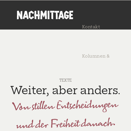
Kontakt
Kolumnen &
TEXTE
Texte
Weiter, aber anders.
Von stillen Entscheidungen
Menü
und der Freiheit danach.