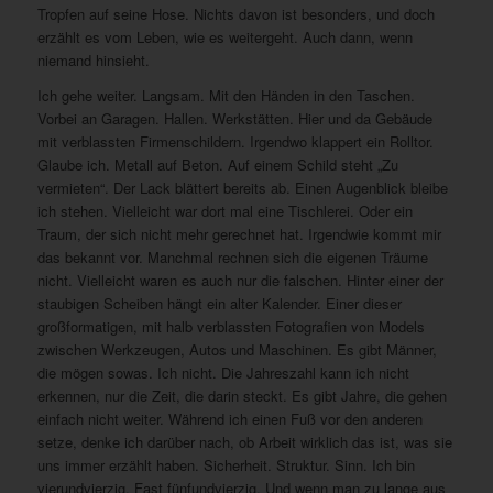
Tropfen auf seine Hose. Nichts davon ist besonders, und doch
erzählt es vom Leben, wie es weitergeht. Auch dann, wenn
niemand hinsieht.
Ich gehe weiter. Langsam. Mit den Händen in den Taschen.
Vorbei an Garagen. Hallen. Werkstätten. Hier und da Gebäude
mit verblassten Firmenschildern. Irgendwo klappert ein Rolltor.
Glaube ich. Metall auf Beton. Auf einem Schild steht „Zu
vermieten“. Der Lack blättert bereits ab. Einen Augenblick bleibe
ich stehen. Vielleicht war dort mal eine Tischlerei. Oder ein
Traum, der sich nicht mehr gerechnet hat. Irgendwie kommt mir
das bekannt vor. Manchmal rechnen sich die eigenen Träume
nicht. Vielleicht waren es auch nur die falschen. Hinter einer der
staubigen Scheiben hängt ein alter Kalender. Einer dieser
großformatigen, mit halb verblassten Fotografien von Models
zwischen Werkzeugen, Autos und Maschinen. Es gibt Männer,
die mögen sowas. Ich nicht. Die Jahreszahl kann ich nicht
erkennen, nur die Zeit, die darin steckt. Es gibt Jahre, die gehen
einfach nicht weiter. Während ich einen Fuß vor den anderen
setze, denke ich darüber nach, ob Arbeit wirklich das ist, was sie
uns immer erzählt haben. Sicherheit. Struktur. Sinn. Ich bin
vierundvierzig. Fast fünfundvierzig. Und wenn man zu lange aus