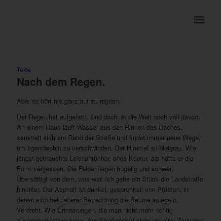
Texte
Nach dem Regen.
Aber es hört nie ganz auf zu regnen.
Der Regen hat aufgehört. Und doch ist die Welt noch voll davon.
An einem Haus läuft Wasser aus den Rinnen des Daches,
sammelt sich am Rand der Straße und findet immer neue Wege,
um irgendwohin zu verschwinden. Der Himmel ist bleigrau. Wie
längst gebrauchte Leichentücher, ohne Kontur, als hätte er die
Form vergessen. Die Felder liegen hügelig und schwer.
Übersättigt von dem, was war. Ich gehe ein Stück die Landstraße
hinunter. Der Asphalt ist dunkel, gesprenkelt von Pfützen, in
denen sich bei näherer Betrachtung die Bäume spiegeln.
Verdreht. Wie Erinnerungen, die man nicht mehr richtig
zusammensetzen kann. Am Straßenrand steht ein alter Zaun aus