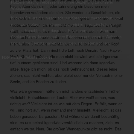
Nutzererfahrung verbessern und Ihre Beziehung zu unserer
kaum. Aber dann, mit jeder Erinnerung ein bisschen mehr.
Website anpassen.
Irgendwann verändern sie sich. Sie werden zu Geschichten, die
Klicken Sie auf die verschiedenen Kategorienüberschriften, um
man sich selbst erzählt, um nicht zu vergessen, was man einmal
mehr zu erfahren. Sie können auch einige Ihrer Einstellungen
wollte. Zu Sätzen, die man nicht mehr laut sagt, weil man längst
ändern. Beachten Sie, dass das Blockieren einiger Arten von
weiß, dass sie nichts mehr ändern. Vielleicht auch, weil man
Cookies Auswirkungen auf Ihre Erfahrung auf unseren Websites
nicht mehr die Stimme dafür hat. Manchmal spüre ich sie noch,
und auf die Dienste haben kann, die wir anbieten können.
meine alten Wünsche. Nachts, wenn alles still ist und der Kopf
zu viel Platz hat. Dann riecht die Luft nach Benzin. Nach Papier.
Nach Staub. Gerüche, die man nicht loswird, weil sie irgendwo
Notwendige Website Cookies
tief in einem geblieben sind. Und während ich dann irgendwo
sitze, frage ich mich, ob das noch Sehnsucht ist, dieses leise
Ziehen, das nicht wehtut, aber bleibt oder nur der Versuch meiner
Seele, endlich Frieden zu finden.
Was wäre gewesen, hätte ich mich anders entschieden? Früher
vielleicht. Entschlossener. Lauter. Aber wer weiß schon, was
richtig war? Vielleicht ist es wie mit dem Regen. Er fällt, wann er
will, und hört auf, wenn niemand mehr hinsieht. Vielleicht ist das
Leben genauso. Es passiert. Und während wir damit beschäftigt
sind, es uns selbst irgendwie verständlich zu machen, zieht es
einfach weiter. Nein. Die großen Wendepunkte gibt es nicht. Das