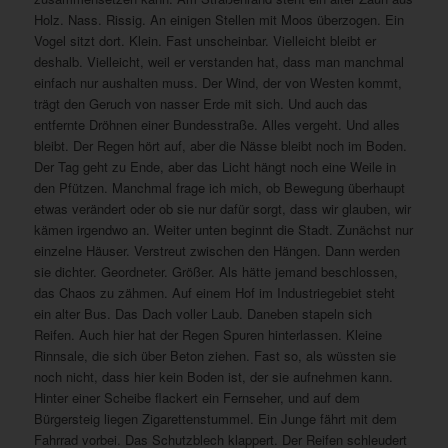
Holz. Nass. Rissig. An einigen Stellen mit Moos überzogen. Ein
Vogel sitzt dort. Klein. Fast unscheinbar. Vielleicht bleibt er
deshalb. Vielleicht, weil er verstanden hat, dass man manchmal
einfach nur aushalten muss. Der Wind, der von Westen kommt,
trägt den Geruch von nasser Erde mit sich. Und auch das
entfernte Dröhnen einer Bundesstraße. Alles vergeht. Und alles
bleibt. Der Regen hört auf, aber die Nässe bleibt noch im Boden.
Der Tag geht zu Ende, aber das Licht hängt noch eine Weile in
den Pfützen. Manchmal frage ich mich, ob Bewegung überhaupt
etwas verändert oder ob sie nur dafür sorgt, dass wir glauben, wir
kämen irgendwo an. Weiter unten beginnt die Stadt. Zunächst nur
einzelne Häuser. Verstreut zwischen den Hängen. Dann werden
sie dichter. Geordneter. Größer. Als hätte jemand beschlossen,
das Chaos zu zähmen. Auf einem Hof im Industriegebiet steht
ein alter Bus. Das Dach voller Laub. Daneben stapeln sich
Reifen. Auch hier hat der Regen Spuren hinterlassen. Kleine
Rinnsale, die sich über Beton ziehen. Fast so, als wüssten sie
noch nicht, dass hier kein Boden ist, der sie aufnehmen kann.
Hinter einer Scheibe flackert ein Fernseher, und auf dem
Bürgersteig liegen Zigarettenstummel. Ein Junge fährt mit dem
Fahrrad vorbei. Das Schutzblech klappert. Der Reifen schleudert