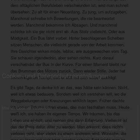
dem alltäglichen Berufsleben verschwunden ist, wird man schnell
übersehen. Zu alt für einen Neuanfang. Zu jung, um aufzugeben.
Manchmal schreibe ich Bewerbungen, die nie beantwortet
werden. Manchmal bekomme ich Absagen. Und manchmal
schicke ich sie gar nicht erst ab. Aus Stolz vielleicht. Oder aus
Müdigkeit. Ein Bus fährt vorbei. Hinter beschlagenen Scheiben
sitzen Menschen, die vielleicht gerade von der Arbeit kommen.
Ihre Gesichter wirken müde, leblos, wie ausgewaschen vom Tag.
Sie schauen irgendwohin, aber sehen nichts. Kurz darauf
verschwindet der Bus in der Kurve. Für einen Moment bleibt nur
das Brummen des Motors zurück. Dann wieder Stille. Jeder hat
Cookie- und Datenschutzeinstellungen
×
seinen eigenen Kampf, den er still mit sich selbst austrägt.
Es gibt Tage, da denke ich an das, was hätte sein können. Nicht,
weil ich etwas bedauere. Sondern weil ich verstehen will, wo die
Weggabelungen oder Kreuzungen wirklich lagen. Früher dachte
ich immer, Träume wären etwas, das man festhalten muss. Heute
Wie wir Cookies verwenden
weiß ich, sie haben ihr eigenes Tempo. Wir träumen, bis das
Leben uns einholt, und nennen das dann Erfahrung. Vielleicht ist
Wir können Cookies anfordern, die auf Ihrem Gerät eingestellt
das der Preis dafür, älter zu werden. Man erkennt, dass nichts
werden. Wir verwenden Cookies, um uns mitzuteilen, wenn Sie
verloren geht, aber vieles zu etwas anderem wird. Wünsche, die
unsere Websites besuchen, wie Sie mit uns interagieren, Ihre
man zu lange mit sich trägt, werden schwer. Erst merkt man es