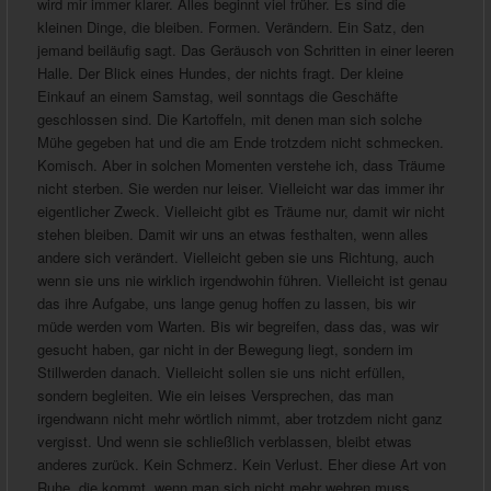
wird mir immer klarer. Alles beginnt viel früher. Es sind die
kleinen Dinge, die bleiben. Formen. Verändern. Ein Satz, den
jemand beiläufig sagt. Das Geräusch von Schritten in einer leeren
Halle. Der Blick eines Hundes, der nichts fragt. Der kleine
Einkauf an einem Samstag, weil sonntags die Geschäfte
geschlossen sind. Die Kartoffeln, mit denen man sich solche
Mühe gegeben hat und die am Ende trotzdem nicht schmecken.
Komisch. Aber in solchen Momenten verstehe ich, dass Träume
nicht sterben. Sie werden nur leiser. Vielleicht war das immer ihr
eigentlicher Zweck. Vielleicht gibt es Träume nur, damit wir nicht
stehen bleiben. Damit wir uns an etwas festhalten, wenn alles
andere sich verändert. Vielleicht geben sie uns Richtung, auch
wenn sie uns nie wirklich irgendwohin führen. Vielleicht ist genau
das ihre Aufgabe, uns lange genug hoffen zu lassen, bis wir
müde werden vom Warten. Bis wir begreifen, dass das, was wir
gesucht haben, gar nicht in der Bewegung liegt, sondern im
Stillwerden danach. Vielleicht sollen sie uns nicht erfüllen,
sondern begleiten. Wie ein leises Versprechen, das man
irgendwann nicht mehr wörtlich nimmt, aber trotzdem nicht ganz
vergisst. Und wenn sie schließlich verblassen, bleibt etwas
anderes zurück. Kein Schmerz. Kein Verlust. Eher diese Art von
Ruhe, die kommt, wenn man sich nicht mehr wehren muss.