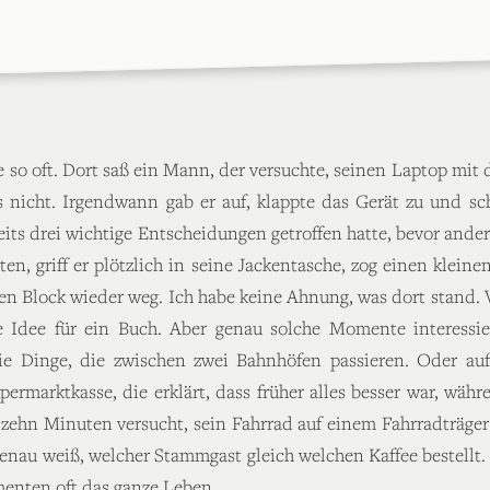
ie so oft. Dort saß ein Mann, der versuchte, seinen Laptop m
 es nicht. Irgendwann gab er auf, klappte das Gerät zu und 
reits drei wichtige Entscheidungen getroffen hatte, bevor and
en, griff er plötzlich in seine Jackentasche, zog einen klein
en Block wieder weg. Ich habe keine Ahnung, was dort stand. Vi
ie Idee für ein Buch. Aber genau solche Momente interessi
Die Dinge, die zwischen zwei Bahnhöfen passieren. Oder au
ermarktkasse, die erklärt, dass früher alles besser war, wäh
 zehn Minuten versucht, sein Fahrrad auf einem Fahrradträger
genau weiß, welcher Stammgast gleich welchen Kaffee bestellt.
menten oft das ganze Leben.