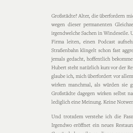
Großstädte? Alter, die überfordern 
wegen dieser permanenten Gleichzei
irgendwelche Sachen in Windeseile. U
Firma leiten, einen Podcast aufne
Straßenbahn klingelt schon fast agg
jemals gedacht, hoffentlich bekomme
Hubert steht natürlich kurz vor der Re
glaube ich, mich überfordert vor all
wirken manchmal, als würden sie ge
Großstädte dagegen wirken selbst na
lediglich eine Meinung. Keine Notwen
Und trotzdem verstehe ich die Faszi
Irgendwo eröffnet ein neues Restaur