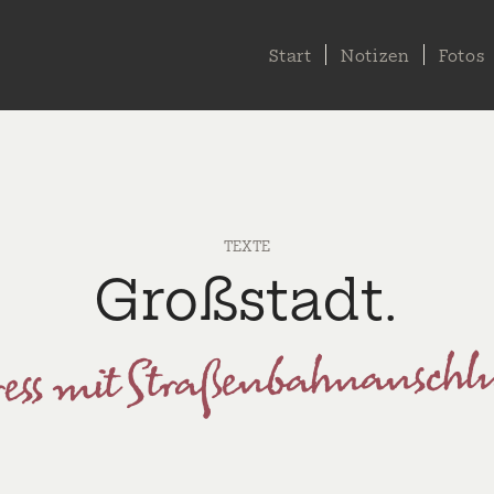
Start
Notizen
Fotos
TEXTE
Großstadt.
ress mit Straßenbahnanschlu