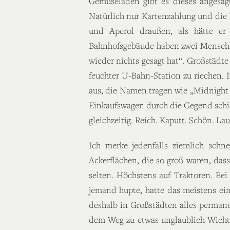
Gemüseladen gibt es dieses angesagt
Natürlich nur Kartenzahlung und die 
und Aperol draußen, als hätte er 
Bahnhofsgebäude haben zwei Menschen
wieder nichts gesagt hat“. Großstädte 
feuchter U-Bahn-Station zu riechen. 
aus, die Namen tragen wie „Midnight 
Einkaufswagen durch die Gegend schieb
gleichzeitig. Reich. Kaputt. Schön. L
Ich merke jedenfalls ziemlich schn
Ackerflächen, die so groß waren, da
selten. Höchstens auf Traktoren. Be
jemand hupte, hatte das meistens ei
deshalb in Großstädten alles permanen
dem Weg zu etwas unglaublich Wichti