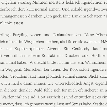
 ungefähr zwanzig Minuten meistens hektisch irgendeinen ru
 dürfte ich dort kurz normal atmen. Und sobald irgendwo zw
llig unangemessen darüber. „Ach guck. Eine Bank im Schatten.“
nlichkeitstest.
rdings Fußgängerzonen und Einkaufsstraßen. Diese Misc
ch mitten im Weg stehen bleiben, als hätten sie zwischen H&
ffer auf Kopfsteinpflaster. Ätzend. Ein Geräusch, das in
st vermutlich nur beim Kontakt mit Druckern oder Hotline
nchmal haben. Vielleicht bilde ich mir das ein. Wahrscheinli
m Weg geht. Menschen, bei denen der Kopf sofort irgendwel
len. Trotzdem läuft man plötzlich aufmerksamer. Blickt kurz 
tiv. Ich merke dann immer, wie unterschiedlich Angst eigen
in dichter, dunkler Wald fühlt sich für mich oft sicherer an
l Wälder ehrlich sind. Dort raschelt es und entweder ist es e
 es merkt, dass ich genauso wenig Lust auf Stress habe. Städt