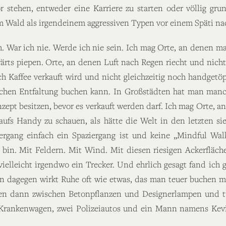
stehen, entweder eine Karriere zu starten oder völlig grun
m Wald als irgendeinem aggressiven Typen vor einem Späti nac
. War ich nie. Werde ich nie sein. Ich mag Orte, an denen 
ärts piepen. Orte, an denen Luft nach Regen riecht und nicht 
ch Kaffee verkauft wird und nicht gleichzeitig noch handgetö
chen Entfaltung buchen kann. In Großstädten hat man manch
ept besitzen, bevor es verkauft werden darf. Ich mag Orte, 
aufs Handy zu schauen, als hätte die Welt in den letzten s
ergang einfach ein Spaziergang ist und keine „Mindful Walk
n bin. Mit Feldern. Mit Wind. Mit diesen riesigen Ackerflä
r vielleicht irgendwo ein Trecker. Und ehrlich gesagt fand ic
n dagegen wirkt Ruhe oft wie etwas, das man teuer buchen mu
en dann zwischen Betonpflanzen und Designerlampen und tun 
 Krankenwagen, zwei Polizeiautos und ein Mann namens Kevi