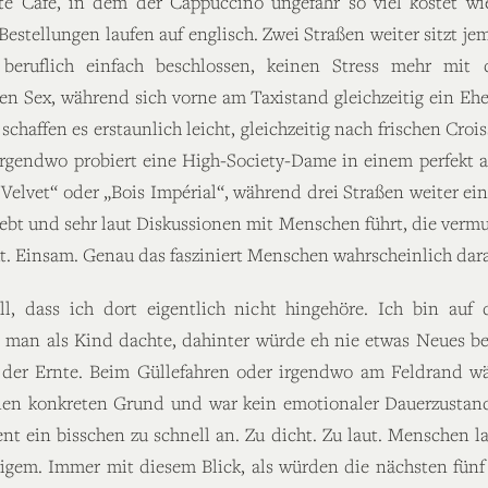
e Café, in dem der Cappuccino ungefähr so viel kostet wi
Bestellungen laufen auf englisch. Zwei Straßen weiter sitzt j
beruflich einfach beschlossen, keinen Stress mehr mit
 Sex, während sich vorne am Taxistand gleichzeitig ein Ehep
schaffen es erstaunlich leicht, gleichzeitig nach frischen Cro
Irgendwo probiert eine High-Society-Dame in einem perfekt 
Velvet“ oder „Bois Impérial“, während drei Straßen weiter 
t und sehr laut Diskussionen mit Menschen führt, die vermutl
aut. Einsam. Genau das fasziniert Menschen wahrscheinlich dar
ell, dass ich dort eigentlich nicht hingehöre. Ich bin a
ss man als Kind dachte, dahinter würde eh nie etwas Neues 
i der Ernte. Beim Güllefahren oder irgendwo am Feldrand 
nen konkreten Grund und war kein emotionaler Dauerzustand. 
t ein bisschen zu schnell an. Zu dicht. Zu laut. Menschen la
gem. Immer mit diesem Blick, als würden die nächsten fünf