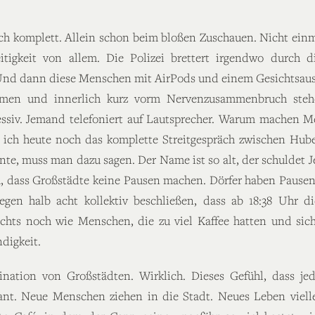
mich komplett. Allein schon beim bloßen Zuschauen. Nicht e
tigkeit von allem. Die Polizei brettert irgendwo durch di
nd dann diese Menschen mit AirPods und einem Gesichtsausdr
hmen und innerlich kurz vorm Nervenzusammenbruch stehe
ressiv. Jemand telefoniert auf Lautsprecher. Warum machen 
 ich heute noch das komplette Streitgespräch zwischen Hube
nte, muss man dazu sagen. Der Name ist so alt, der schuldet J
em, dass Großstädte keine Pausen machen. Dörfer haben Pausen.
gen halb acht kollektiv beschließen, dass ab 18:38 Uhr di
chts noch wie Menschen, die zu viel Kaffee hatten und sic
digkeit.
nation von Großstädten. Wirklich. Dieses Gefühl, dass jed
ant. Neue Menschen ziehen in die Stadt. Neues Leben viell