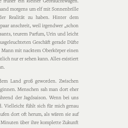
e früher ein kleiner Gebrauchtwagen.
emand morgens um elf mit Sonnenbrille
 der Realität zu haben. Hinter dem
aar anschreit, weil irgendwer „schon
issants, teurem Parfum, Urin und leicht
ausgeleuchteten Geschäft gerade Düfte
ein Mann mit nacktem Oberkörper einen
ich nur er sehen kann. Alles existiert
an.
uf dem Land groß geworden. Zwischen
beginnen. Menschen sah man dort eher
während der Jagdsaison. Wenn bei uns
Vielleicht fühlt sich für mich genau
ufen dort oft herum, als wären sie auf
 Minuten über ihre komplette Zukunft