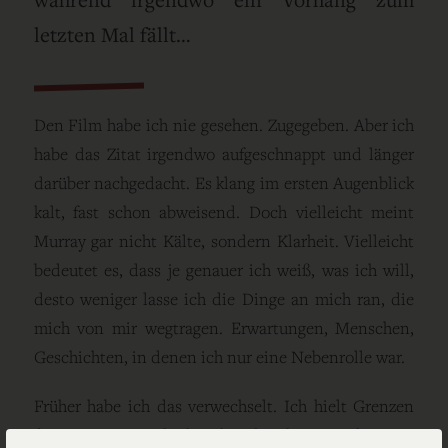
letzten Mal fällt…
Den Film habe ich nie gesehen. Zugegeben. Aber ich
habe das Zitat irgendwo aufgeschnappt und länger
darüber nachgedacht. Es klang im ersten Augenblick
kalt, fast schon abweisend. Doch vielleicht meint
Murray gar nicht Kälte, sondern Klarheit. Vielleicht
bedeutet es, dass je genauer ich weiß, was ich will,
desto weniger lasse ich die Dinge an mich ran, die
mich von mir wegtragen. Erwartungen, Menschen,
Geschichten, in denen ich nur eine Nebenrolle war.
Früher habe ich das verwechselt. Ich hielt Grenzen
für Härte. Heute denke ich viel mehr, es sind Türen,