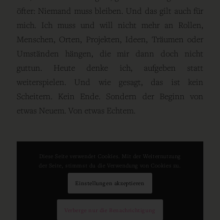
öfter: Niemand muss bleiben. Und das gilt auch für
mich. Ich muss und will nicht mehr an Rollen,
Menschen, Orten, Projekten, Ideen, Träumen oder
Umständen hängen, die mir dann doch nicht
guttun. Heute denke ich, aufgeben statt
weiterspielen. Und wie gesagt, das ist kein
Scheitern. Kein Ende. Sondern der Beginn von
etwas Neuem. Von etwas Echtem.
24. SEPTEMBER 2025
Diese Seite verwendet Cookies. Mit der Weiternutzung
der Seite, stimmst du die Verwendung von Cookies zu.
Einstellungen akzeptieren
Verberge nur die Benachrichtigung