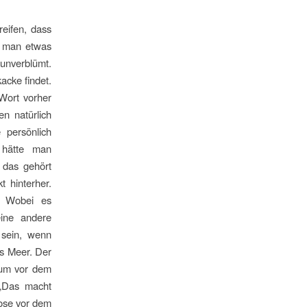
eifen, dass
ft man etwas
unverblümt.
acke findet.
Wort vorher
n natürlich
 persönlich
s hätte man
 das gehört
t hinterher.
. Wobei es
eine andere
r sein, wenn
ns Meer. Der
, um vor dem
 „Das macht
Dose vor dem