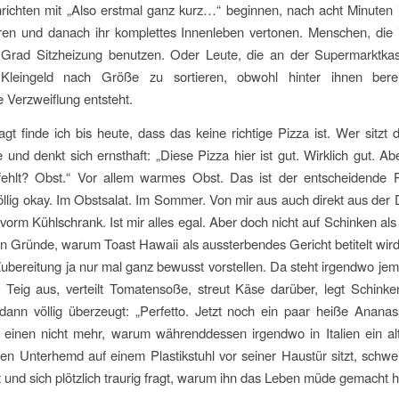
richten mit „Also erstmal ganz kurz…“ beginnen, nach acht Minuten
ören und danach ihr komplettes Innenleben vertonen. Menschen, di
g Grad Sitzheizung benutzen. Oder Leute, die an der Supermarktkass
Kleingeld nach Größe zu sortieren, obwohl hinter ihnen berei
 Verzweiflung entsteht.
agt finde ich bis heute, dass das keine richtige Pizza ist. Wer sitzt d
 und denkt sich ernsthaft: „Diese Pizza hier ist gut. Wirklich gut. Ab
ehlt? Obst.“ Vor allem warmes Obst. Das ist der entscheidende P
lig okay. Im Obstsalat. Im Sommer. Von mir aus auch direkt aus der
 vorm Kühlschrank. Ist mir alles egal. Aber doch nicht auf Schinken als
n Gründe, warum Toast Hawaii als aussterbendes Gericht betitelt wi
Zubereitung ja nur mal ganz bewusst vorstellen. Da steht irgendwo jem
t Teig aus, verteilt Tomatensoße, streut Käse darüber, legt Schink
dann völlig überzeugt: „Perfetto. Jetzt noch ein paar heiße Anana
 einen nicht mehr, warum währenddessen irgendwo in Italien ein al
n Unterhemd auf einem Plastikstuhl vor seiner Haustür sitzt, schwe
 und sich plötzlich traurig fragt, warum ihn das Leben müde gemacht h