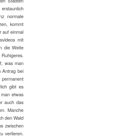
den Städten
erstaunlich
anz normale
tzen, kommt
r auf einmal
nsvideos mit
n die Weite
l Ruhigeres.
rf, was man
 Antrag bei
 permanent
lich gibt es
n man etwas
ber auch das
men. Manche
rch den Wald
aus zwischen
 verlieren.