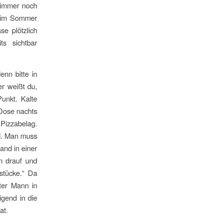
 immer noch
e im Sommer
e plötzlich
ts sichtbar
enn bitte in
er weißt du,
unkt. Kalte
 Dose nachts
 Pizzabelag.
rd. Man muss
and in einer
en drauf und
sstücke.“ Da
ter Mann in
igend in die
at.