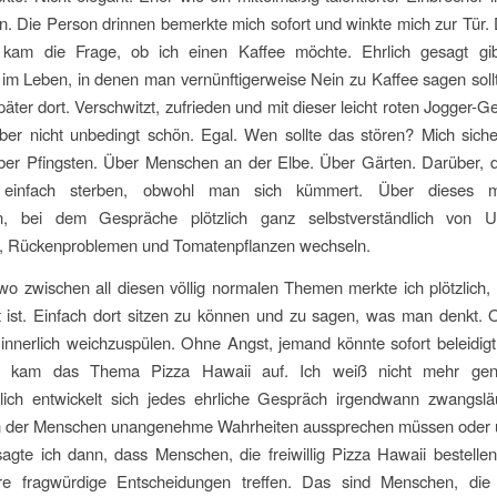
. Die Person drinnen bemerkte mich sofort und winkte mich zur Tür. 
 kam die Frage, ob ich einen Kaffee möchte. Ehrlich gesagt g
 im Leben, in denen man vernünftigerweise Nein zu Kaffee sagen soll
päter dort. Verschwitzt, zufrieden und mit dieser leicht roten Jogger-Ge
aber nicht unbedingt schön. Egal. Wen sollte das stören? Mich siche
ber Pfingsten. Über Menschen an der Elbe. Über Gärten. Darüber,
einfach sterben, obwohl man sich kümmert. Über dieses m
n, bei dem Gespräche plötzlich ganz selbstverständlich von 
, Rückenproblemen und Tomatenpflanzen wechseln.
o zwischen all diesen völlig normalen Themen merkte ich plötzlich
t ist. Einfach dort sitzen zu können und zu sagen, was man denkt.
innerlich weichzuspülen. Ohne Angst, jemand könnte sofort beleidig
n kam das Thema Pizza Hawaii auf. Ich weiß nicht mehr ge
lich entwickelt sich jedes ehrliche Gespräch irgendwann zwangsläu
in der Menschen unangenehme Wahrheiten aussprechen müssen oder 
sagte ich dann, dass Menschen, die freiwillig Pizza Hawaii bestellen
e fragwürdige Entscheidungen treffen. Das sind Menschen, di