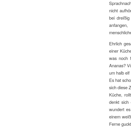
Sprachnach
nicht aufh
bei dreißi
anfangen, 
menschliche
Ehrlich ges
einer Küche
was noch f
Ananas? Völ
um halb elf
Es hat scho
sich diese 
Küche, roll
denkt sich 
wundert es
einem weiße
Ferne guckt