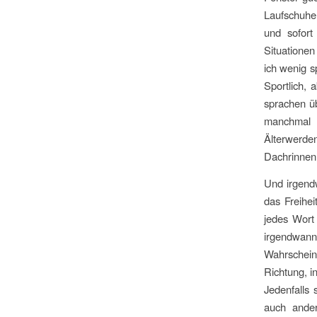
Laufschuhen
und sofort
Situationen
ich wenig s
Sportlich, 
sprachen ü
manchmal 
Älterwerde
Dachrinnen
Und irgendw
das Freihei
jedes Wort 
irgendwan
Wahrschein
Richtung, 
Jedenfalls 
auch ander