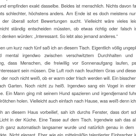
nd empfinden exakt dasselbe. Beides ist menschlich. Nichts davon fa
hts schlechter, höchstens anders. Am Ende ist es doch meistens nu
, der überall sofort Bewertungen sucht. Vielleicht wäre vieles le
icht ständig entscheiden müssten, ob etwas richtig oder falsch i
z denken würden: „Interessant. So lebt also jemand anderes.“
n um kurz nach fünf saß ich an diesem Tisch. Eigentlich völlig ungepl
d mental irgendwo zwischen verschwitztem Durchhalten und 
g, dass Menschen, die freiwillig vor Sonnenaufgang laufen, ps
nteressant sein müssen. Die Luft roch nach feuchtem Gras und dies
der noch nicht weiß, ob er warm oder frisch werden will. Ein bisschen
ach Garten. Noch nicht zu heiß. Irgendwo sang ein Vogel in einer
he. Ein Mann ging mit seinem Hund spazieren und irgendjemand fuhr 
ötchen holen. Vielleicht auch einfach nach Hause, was weiß denn ic
h an diesem Haus vorbeilief, sah ich durchs Fenster, dass dort s
icht in der Küche. Eine Tasse auf dem Tisch. Irgendwie sah das al
ich ganz automatisch langsamer wurde und natürlich genau in dem
kte. Nicht elegant. Eher wie ein mittelmäßig talentierter Einbrecher i