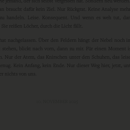
ie jemand, der sich selbst vergessen hat. Sondern neu werden
n braucht dafür kein Ziel. Nur Rückgrat. Keine Analyse meh
 zu handeln. Leise. Konsequent. Und wenn es weh tut, dan
Sie reißen Löcher, durch die Licht fällt.
at nachgelassen. Über den Feldern hängt der Nebel noch im
bt stehen, blickt nach vorn, dann zu mir. Für einen Moment is
n. Nur der Atem, das Knirschen unter den Schuhen, das leise
 genug. Kein Anfang, kein Ende. Nur dieser Weg hier, jetzt, 
 er nichts von uns.
10. NOVEMBER 2025