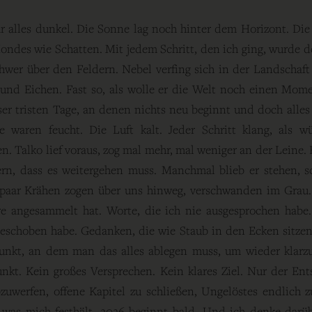
war alles dunkel. Die Sonne lag noch hinter dem Horizont. Di
ondes wie Schatten. Mit jedem Schritt, den ich ging, wurde de
hwer über den Feldern. Nebel verfing sich in der Landschaf
 und Eichen. Fast so, als wolle er die Welt noch einen Mome
er tristen Tage, an denen nichts neu beginnt und doch alles
waren feucht. Die Luft kalt. Jeder Schritt klang, als wü
. Talko lief voraus, zog mal mehr, mal weniger an der Leine. F
rn, dass es weitergehen muss. Manchmal blieb er stehen, s
 paar Krähen zogen über uns hinweg, verschwanden im Grau.
re angesammelt hat. Worte, die ich nie ausgesprochen habe.
eschoben habe. Gedanken, die wie Staub in den Ecken sitzen
nkt, an dem man das alles ablegen muss, um wieder klarzu
unkt. Kein großes Versprechen. Kein klares Ziel. Nur der Ents
bzuwerfen, offene Kapitel zu schließen, Ungelöstes endlich 
was mich festhält. 2026 beginnt bald. Und ich denke darüb