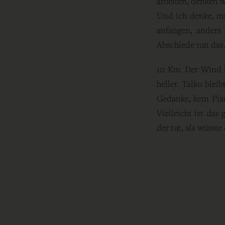
arbeiten, denken w
Und ich denke, ma
anfangen, anders
Abschiede tun das. 
10 Km. Der Wind h
heller. Talko blei
Gedanke, kein Pla
Vielleicht ist das
der tut, als wüsste