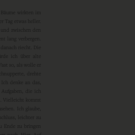
e Bäume wirkten im
r Tag etwas heller.
t und zwischen den
nt lang verbergen.
 danach riecht. Die
rde ich über alte
ast so, als wolle er
chnupperte, drehte
 Ich denke an das,
 Aufgaben, die ich
. Vielleicht kommt
sehen. Ich glaube,
chluss, leichter zu
zu Ende zu bringen
er nach. Hier. Auf