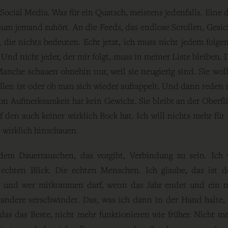
Social Media. Was für ein Quatsch, meistens jedenfalls. Eine di
kaum jemand zuhört. An die Feeds, das endlose Scrollen, Gesic
die nichts bedeuten. Echt jetzt, ich muss nicht jedem folgen
Und nicht jeder, der mir folgt, muss in meiner Liste bleiben. D
Manche schauen ohnehin nur, weil sie neugierig sind. Sie woll
allen ist oder ob man sich wieder aufrappelt. Und dann reden si
von Aufmerksamkeit hat kein Gewicht. Sie bleibt an der Oberfl
f den auch keiner wirklich Bock hat. Ich will nichts mehr fü
e wirklich hinschauen.
em Dauerrauschen, das vorgibt, Verbindung zu sein. Ich w
echten Blick. Die echten Menschen. Ich glaube, das ist d
s und wer mitkommen darf, wenn das Jahr endet und ein n
s andere verschwindet. Das, was ich dann in der Hand halte,
 das das Beste, nicht mehr funktionieren wie früher. Nicht me