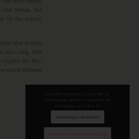
. Von innen heraus.
r, kein Warum. Nur
n ist das normal.
mer, aber er wirkt
t alles ruhig. Kein
 Tropfen der Äste.
unter einem Himmel,
Diese Seite verwendet Cookies. Mit der
Weiternutzung der Seite, stimmst du die
Verwendung von Cookies zu.
Einstellungen akzeptieren
Verberge nur die Benachrichtigung