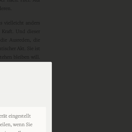
deren.
s vielleicht anders
 Kraft. Und dieser
 die Ausreden, die
ischer Akt. Sie ist
tehen bleiben will.
ssen Sand, und für
 echt. Jeder neue
gene Abwarten. Der
en von etwas Neuem.
 mich bewegt habe.
ne ist am Ende nur
rät eingestellt
r nicht merkt, wie
eilen, wenn Sie
er ist. Aber das ist