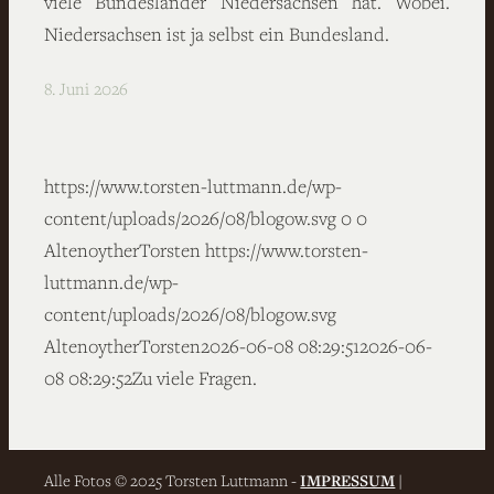
viele Bundesländer Niedersachsen hat. Wobei.
Niedersachsen ist ja selbst ein Bundesland.
8. Juni 2026
https://www.torsten-luttmann.de/wp-
content/uploads/2026/08/blogow.svg
0
0
AltenoytherTorsten
https://www.torsten-
luttmann.de/wp-
content/uploads/2026/08/blogow.svg
AltenoytherTorsten
2026-06-08 08:29:51
2026-06-
08 08:29:52
Zu viele Fragen.
Alle Fotos © 2025 Torsten Luttmann -
IMPRESSUM
|