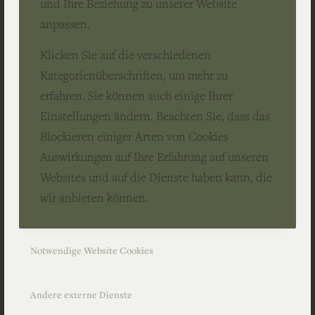
dementsprechend fällt die Sache mit dem
und Ihre Beziehung zu unserer Website
Rosenkranzgebet ohnehin schon mal weg. Hölle,
anpassen.
Fegefeuer und ähnliche Einrichtungen sind
Klicken Sie auf die verschiedenen
schließlich eher christliche Angelegenheiten. Soweit
Kategorienüberschriften, um mehr zu
ich weiß, bin ich davon nicht betroffen. Ich möchte
erfahren. Sie können auch einige Ihrer
aber auch keine Lichterandacht. Keine
Einstellungen ändern. Beachten Sie, dass das
Abschiedsfeier. Keine Anzeige in der Zeitung. Keine
Blockieren einiger Arten von Cookies
Todesanzeige mit Sonnenuntergang, Tauben oder
Auswirkungen auf Ihre Erfahrung auf unseren
dem Satz, dass ich nun meinen Frieden gefunden
Websites und auf die Dienste haben kann, die
hätte. Wenn ich meinen Frieden gefunden habe,
wir anbieten können.
werde ich das schon selbst merken.
Überhaupt habe ich nie verstanden, warum
Notwendige Website Cookies
Menschen nach ihrem Tod plötzlich zu
Veranstaltungen werden. Zu Programmpunkten. Zu
Andere externe Dienste
Terminen mit Liederzetteln. Da stehen dann