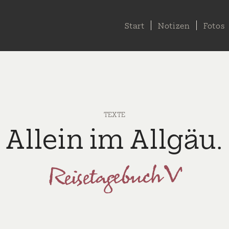
Start
Notizen
Fotos
TEXTE
Allein im Allgäu.
Reisetagebuch V