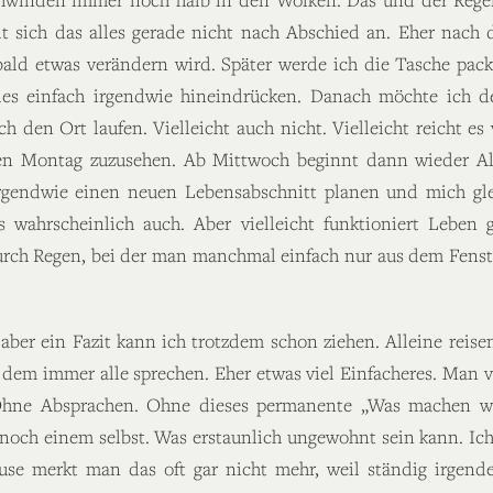
t sich das alles gerade nicht nach Abschied an. Eher nach
ald etwas verändern wird. Später werde ich die Tasche pack
es einfach irgendwie hineindrücken. Danach möchte ich d
ch den Ort laufen. Vielleicht auch nicht. Vielleicht reicht e
eten Montag zuzusehen. Ab Mittwoch beginnt dann wieder A
Irgendwie einen neuen Lebensabschnitt planen und mich gle
 es wahrscheinlich auch. Aber vielleicht funktioniert Lebe
 durch Regen, bei der man manchmal einfach nur aus dem Fenste
aber ein Fazit kann ich trotzdem schon ziehen. Alleine reise
n dem immer alle sprechen. Eher etwas viel Einfacheres. Man ve
Ohne Absprachen. Ohne dieses permanente „Was machen wir
 noch einem selbst. Was erstaunlich ungewohnt sein kann. Ich
use merkt man das oft gar nicht mehr, weil ständig irgende