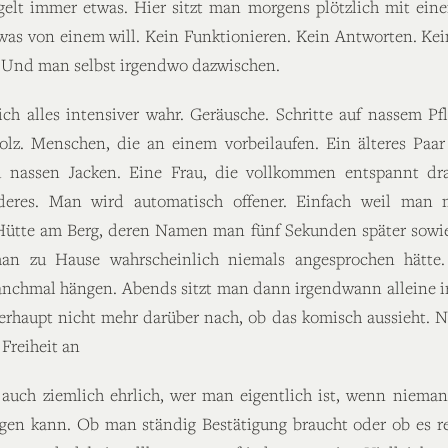
lt immer etwas. Hier sitzt man morgens plötzlich mit ein
as von einem will. Kein Funktionieren. Kein Antworten. Kein
n. Und man selbst irgendwo dazwischen.
ch alles intensiver wahr. Geräusche. Schritte auf nassem Pf
z. Menschen, die an einem vorbeilaufen. Ein älteres Paar
 nassen Jacken. Eine Frau, die vollkommen entspannt dr
anderes. Man wird automatisch offener. Einfach weil ma
Hütte am Berg, deren Namen man fünf Sekunden später sowi
n zu Hause wahrscheinlich niemals angesprochen hätte. 
anchmal hängen. Abends sitzt man dann irgendwann alleine i
erhaupt nicht mehr darüber nach, ob das komisch aussieht. N
Freiheit an
gs auch ziemlich ehrlich, wer man eigentlich ist, wenn niem
igen kann. Ob man ständig Bestätigung braucht oder ob es re