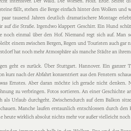
echt intensiver. Der Wald. Die Wiesen. Holz. Erde. Selbst di
steine fällt, stehen die Berge einfach hinter den Wolken un
en paar tausend Jahren deutlich dramatischere Montage erleb
Tür auf die Straße. Irgendwo klappert Geschirr. Ein Hund schü
de noch einmal über den Hof. Niemand regt sich auf. Man sc
bleibt einem zwischen Bergen, Regen und Touristen auch gar ni
erstdorf hat noch mehr Atmosphäre als manche Städte an ihre
rgen geht es zurück. Über Stuttgart. Hannover. Ein ganzer
 kurz nach der Abfahrt konzentriert aus den Fenstern schauen
twas Ernstes. Aber daran möchte ich gerade nicht denken. Ni
hnung zu verbringen. Fotos sortieren. An einer Geschichte arb
h als Urlaub durchgeht. Zwischendurch auf dem Balkon sit
chauen. Manche laufen erstaunlich entschlossen durch den
e heute wirklich absolut nichts mehr vor außer vielleicht noch 
schwinden immer noch halb in den Wolken. Das und der Rege