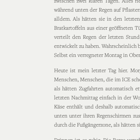
zwischen zwei klaren Tagen. Alles ri
während unten der Regen auf Pflaster
alldem. Als hätten sie in den letzt
Bratkartoffeln aus einer geöffneten 
verteilt den Regen der letzten Stun
entwickelt zu haben. Wahrscheinlich 
Selbst ein verregneter Montag in Ob
Heute ist mein letzter Tag hier. Mo
Menschen, Menschen, die im ICE schon
als hätten Zugfahrten automatisch e
letzten Nachmittag einfach in der Wo
Käse enthält und deshalb automatisc
unten unter ihren Regenschirmen zus
durch die Fußgängerzone, als hätten si
Drinnen ist es ruhig. Die Berge ver