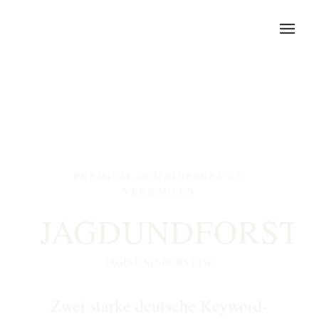
PREMIUM-DOMAINPAKET ZU
VERKAUFEN
JAGDUNDFORST.
JAGD-UND-FORST.DE
Zwei starke deutsche Keyword-