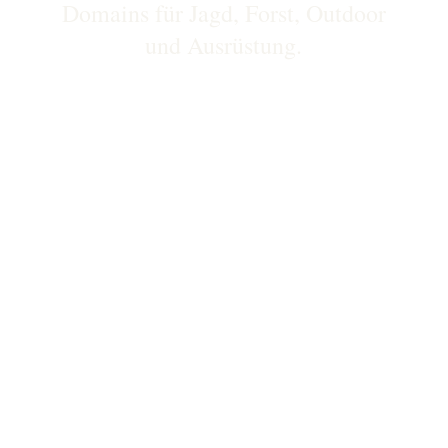
Domains für Jagd, Forst, Outdoor
und Ausrüstung.
Dieses Domainpaket richtet sich an
Unternehmen, Marken, Shops, Magazine,
Plattformen, Jagdschulen oder Anbieter aus
den Bereichen Jagd, Forstwirtschaft, Natur,
Outdoor und Ausrüstung.
Die Begriffe Jagd und Forst sind sofort
verständlich, einprägsam und
vertrauensbildend. Genau solche Domains
muss man nicht erklären. Man hört sie einmal
und versteht sofort, worum es geht.